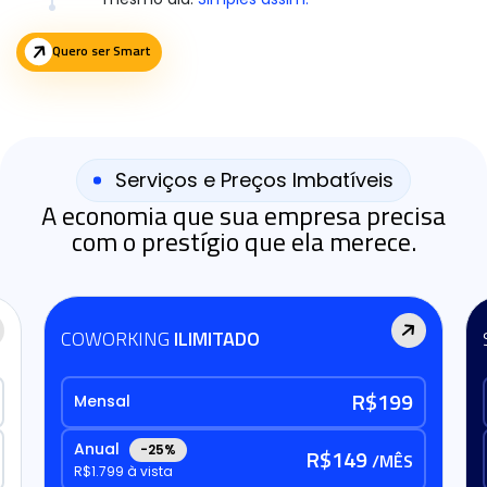
Quero ser Smart
Serviços e Preços Imbatíveis
A economia que sua empresa precisa
com o prestígio que ela merece.
COWORKING
ILIMITADO
R$199
Mensal
Anual
-25%
R$149
/MÊS
R$1.799 à vista