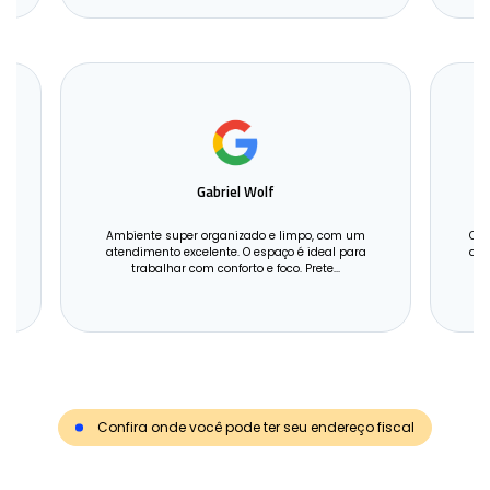
Gabriel Wolf
Ambiente super organizado e limpo, com um
Que
m
atendimento excelente. O espaço é ideal para
ate
trabalhar com conforto e foco. Prete...
Confira onde você pode ter seu endereço fiscal
com o plano Smart Fiscal ou Smart