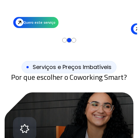
em
WhatsApp, filtra contatos e
registra pedidos.
re
R$299
.
com
R
/MÊS
Quero este serviço
Serviços e Preços Imbatíveis
Por que escolher o Coworking Smart?