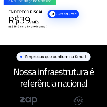
O MELHOR PREÇO DO MERCADO
ENDEREÇO
FISCAL
Quero ser Smart
R$39
/MÊS
R$936 à vista (Plano bianual)
Empresas que confiam na Smart
Nossa infraestrutura é
referência nacional