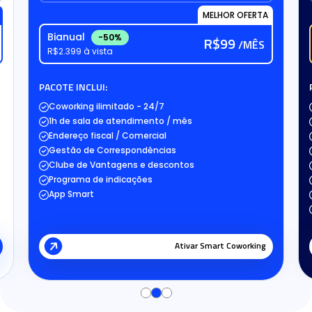
MELHOR OFERTA
Bianual
-50%
R$99
/MÊS
R$2.399 à vista
PACOTE INCLUI:
Coworking ilimitado - 24/7
1h de sala de atendimento / mês
Endereço fiscal / Comercial
Gestão de Correspondências
Clube de Vantagens e descontos
Programa de indicações
App Smart
Ativar Smart Coworking